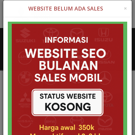
×
WEBSITE BELUM ADA SALES
Tog
nav
Mitsubishi Tractor Head Tangerang
Home
Mobil
Mitsubishi Tractor Head