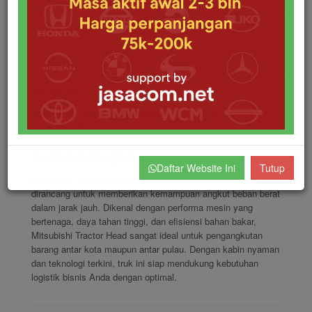
By Ahmad Taqiyuddin
Posted 2018-10-01 08:15:59
Mitsubishi Tractor Head
Truk Besar untuk Pengangkutan Jarak Jauh dengan
Performa Tangguh
Deskripsi Singkat
Daftar Website Ini
Tutup
Mitsubishi Tractor Head adalah kendaraan truk besar yang
dirancang untuk memberikan kemampuan angkut beban berat
dalam jarak jauh. Dikenal dengan performa mesin yang
bertenaga, daya tahan tinggi, dan efisiensi bahan bakar,
Mitsubishi Tractor Head sangat ideal untuk pengangkutan
barang antar kota maupun antar pulau. Dengan kabin nyaman
dan teknologi terkini, truk ini siap mendukung kebutuhan
logistik bisnis Anda dengan optimal.